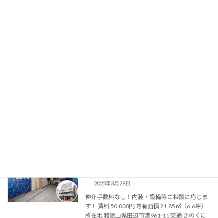
鉄骨造／3階（所 […]
続きを読む
【賃貸】SKビルATM室〈田辺市〉
〈1R（店舗・事務所・倉庫）〉
2025年4月15日
仲介手数料なし！内装・設備等ご相談に応じま
す！ 賃料 50,000円 専有面積 8㎡（2.42坪） 所
在地 和歌山県田辺市湊960 交通 きのくに線・紀
勢本線／紀伊田辺駅徒歩1分 構造／階数 鉄骨造
／3階（所在階1階） […]
続きを読む
【賃貸】駅前センタービル306〈田辺
市〉〈1R（店舗）〉
2025年3月29日
仲介手数料なし！内装・設備等ご相談に応じま
す！ 賃料 50,000円 専有面積 21.85㎡（6.6坪）
所在地 和歌山県田辺市湊961-11 交通 きのくに