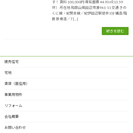
す！ 賃料 100,000円 専有面積 44.93㎡(13.59
坪） 所在地 和歌山県田辺市湊961-11 交通 きの
くに線・紀勢本線／紀伊田辺駅徒歩1分 構造/階
数 鉄骨造／7 […]
続きを読む
建売住宅
宅地
賃貸（居住用）
事業用物件
リフォーム
会社概要
お問い合わせ