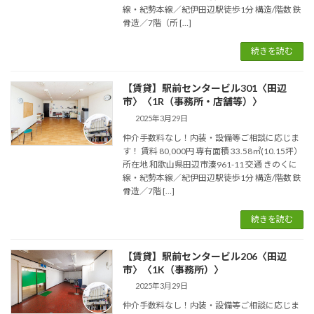
線・紀勢本線／紀伊田辺駅徒歩1分 構造/階数 鉄
骨造／7階（所 […]
続きを読む
【賃貸】駅前センタービル301〈田辺
市〉〈1R（事務所・店舗等）〉
2025年3月29日
仲介手数料なし！内装・設備等ご相談に応じま
す！ 賃料 80,000円 専有面積 33.58㎡(10.15坪）
所在地 和歌山県田辺市湊961-11 交通 きのくに
線・紀勢本線／紀伊田辺駅徒歩1分 構造/階数 鉄
骨造／7階 […]
続きを読む
【賃貸】駅前センタービル206〈田辺
市〉〈1K（事務所）〉
2025年3月29日
仲介手数料なし！内装・設備等ご相談に応じま