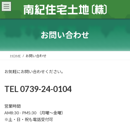
コ
ナ
ン
ビ
テ
ゲ
ン
ー
ツ
シ
へ
ョ
お問い合わせ
ス
ン
キ
に
ッ
移
プ
動
HOME
お問い合わせ
お気軽にお問い合わせください。
TEL 0739-24-0104
営業時間
AM8:30 - PM5:30 （月曜～金曜）
※土・日・祝も電話受付可