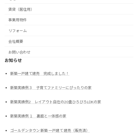
賃貸（居住用）
事業用物件
リフォーム
会社概要
お問い合わせ
お知らせ
新築一戸建て建売 完成しました！
新築実績例３ 子育てファミリーにぴったりの家
新築実績例2 レイアウト自在の20畳ひろびろLDKの家
新築実績例 １ 裏庭と一体感の家
ゴールデンタウン 新築 一戸建て 建売（販売済）