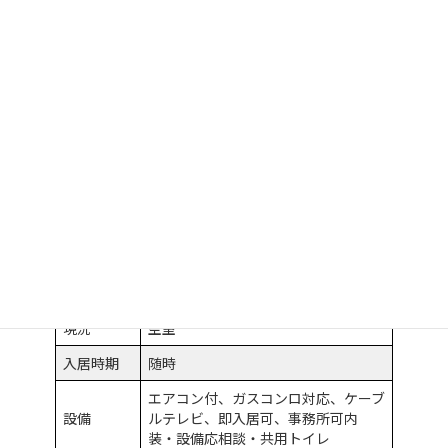
共益費
込み
管理費
込み
敷金
10万円
礼金
10万円
敷引
なし
駐車場
なし
築年月
間取り
1K（事務所）
現況
空室
入居時期
随時
エアコン付、ガスコンロ対応、ケーブ
設備
ルテレビ、即入居可、事務所可内
装・設備応相談・共用トイレ