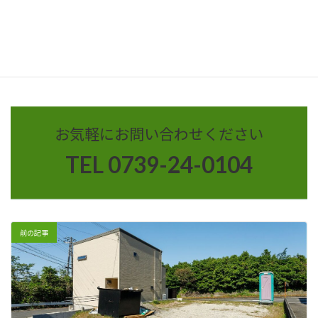
※一部土砂災害特別警戒区域に
備考
よる規制がございますのでご注
意ください。
go-rudenn60
物件コード
お気軽にお問い合わせください
TEL 0739-24-0104
前の記事