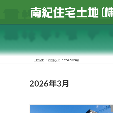
コ
ナ
ン
ビ
テ
ゲ
ン
ー
ツ
シ
へ
ョ
ス
ン
キ
に
ッ
移
プ
動
HOME
お知らせ
2026年3月
2026年3月