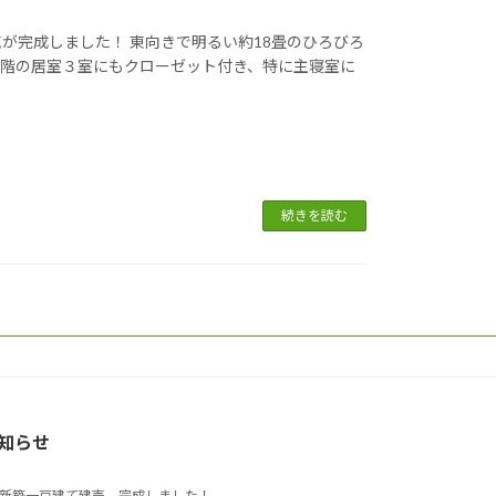
が完成しました！ 東向きで明るい約18畳のひろびろ
２階の居室３室にもクローゼット付き、特に主寝室に
続きを読む
知らせ
新築一戸建て建売 完成しました！