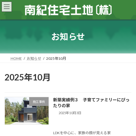
コ
ナ
ン
ビ
テ
ゲ
ン
ー
ツ
シ
へ
ョ
お知らせ
ス
ン
キ
に
ッ
移
プ
動
HOME
お知らせ
2025年10月
2025年10月
新築実績例３ 子育てファミリーにぴっ
施工事例
たりの家
2025年10月3日
LDKを中心に、家族の顔が見える家